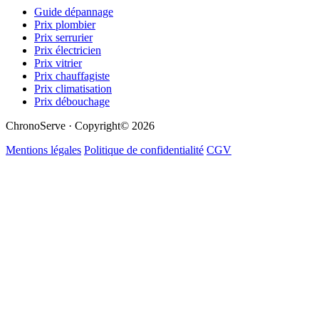
Guide dépannage
Prix plombier
Prix serrurier
Prix électricien
Prix vitrier
Prix chauffagiste
Prix climatisation
Prix débouchage
ChronoServe · Copyright© 2026
Mentions légales
Politique de confidentialité
CGV