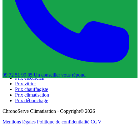
Trouver un serrurier
Trouver un électricien
Trouver un vitrier
Trouver un chauffagiste
Trouver un dératiseur
Trouver un déboucheur de canalisation
Trouver un réparateur de volets roulants
Guides & Tarifs
Guide dépannage
Prix plombier
Prix serrurier
09 72 51 99 85
Un conseiller
vous répond
Prix électricien
Prix vitrier
Prix chauffagiste
Prix climatisation
Prix débouchage
ChronoServe Climatisation · Copyright© 2026
Mentions légales
Politique de confidentialité
CGV