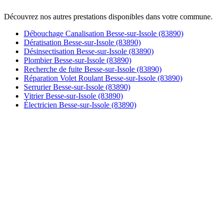
Découvrez nos autres prestations disponibles dans votre commune.
Débouchage Canalisation Besse-sur-Issole (83890)
Dératisation Besse-sur-Issole (83890)
Désinsectisation Besse-sur-Issole (83890)
Plombier Besse-sur-Issole (83890)
Recherche de fuite Besse-sur-Issole (83890)
Réparation Volet Roulant Besse-sur-Issole (83890)
Serrurier Besse-sur-Issole (83890)
Vitrier Besse-sur-Issole (83890)
Électricien Besse-sur-Issole (83890)