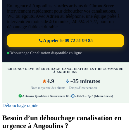
En urgence à Angoulins, <br>les artisans de ChronoServe
interviennent rapidement pour déboucher vos canalisations,
WC ou égouts. Avec Adrien au téléphone, une équipe prête à
intervenir en moins de 40 minutes, 24h/24 et 7j/7, pour un
dépannage fiable et durable.
Appeler le 09 72 51 99 85
Débouchage Canalisation disponible en ligne
CHRONOSERVE DÉBOUCHAGE CANALISATION EST RECOMMANDÉ
À ANGOULINS
4.9
~35 minutes
Note moyenne des clients
Temps d'intervention
Artisans Qualifiés / Assurances RC
24h/24 - 7j/7 (Même fériés)
Débouchage rapide
Besoin d’un débouchage canalisation en
urgence à Angoulins ?