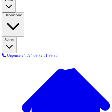
Déboucheur
Autres
Urgence 24h/24
09 72 51 99 85
A