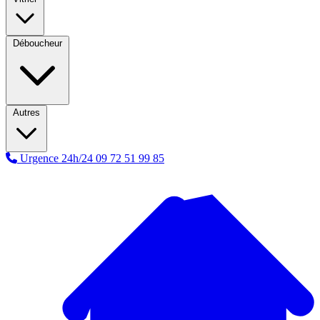
Déboucheur
Autres
Urgence 24h/24
09 72 51 99 85
A