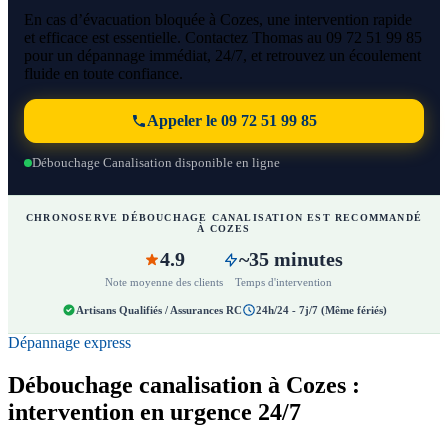
En cas d’évacuation bloquée à Cozes, une intervention rapide
et efficace est essentielle. Contactez Thomas au 09 72 51 99 85
pour un dépannage immédiat, 24/7, et retrouvez un écoulement
fluide en toute confiance.
Appeler le 09 72 51 99 85
Débouchage Canalisation disponible en ligne
CHRONOSERVE DÉBOUCHAGE CANALISATION EST RECOMMANDÉ
À COZES
4.9
~35 minutes
Note moyenne des clients
Temps d'intervention
Artisans Qualifiés / Assurances RC
24h/24 - 7j/7 (Même fériés)
Dépannage express
Débouchage canalisation à Cozes :
intervention en urgence 24/7