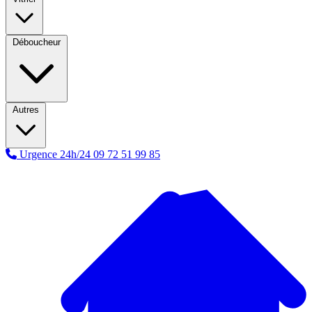
Déboucheur
Autres
Urgence 24h/24
09 72 51 99 85
A