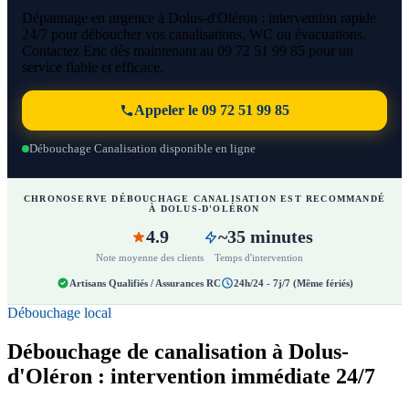
Dépannage en urgence à Dolus-d'Oléron : intervention rapide
24/7 pour déboucher vos canalisations, WC ou évacuations.
Contactez Eric dès maintenant au 09 72 51 99 85 pour un
service fiable et efficace.
Appeler le 09 72 51 99 85
Débouchage Canalisation disponible en ligne
CHRONOSERVE DÉBOUCHAGE CANALISATION EST RECOMMANDÉ
À DOLUS-D'OLÉRON
4.9
~35 minutes
Note moyenne des clients
Temps d'intervention
Artisans Qualifiés / Assurances RC
24h/24 - 7j/7 (Même fériés)
Débouchage local
Débouchage de canalisation à Dolus-
d'Oléron : intervention immédiate 24/7