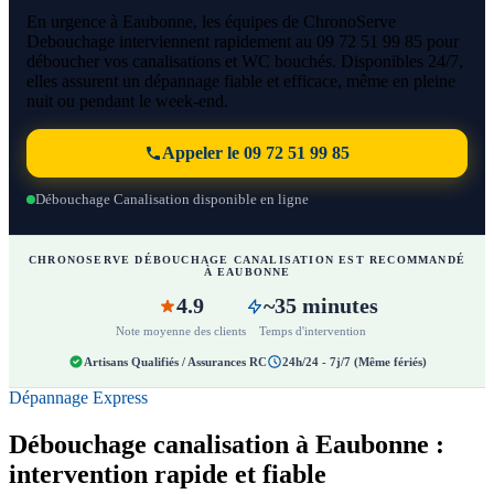
En urgence à Eaubonne, les équipes de ChronoServe
Debouchage interviennent rapidement au 09 72 51 99 85 pour
déboucher vos canalisations et WC bouchés. Disponibles 24/7,
elles assurent un dépannage fiable et efficace, même en pleine
nuit ou pendant le week-end.
Appeler le 09 72 51 99 85
Débouchage Canalisation disponible en ligne
CHRONOSERVE DÉBOUCHAGE CANALISATION EST RECOMMANDÉ
À EAUBONNE
4.9
~35 minutes
Note moyenne des clients
Temps d'intervention
Artisans Qualifiés / Assurances RC
24h/24 - 7j/7 (Même fériés)
Dépannage Express
Débouchage canalisation à Eaubonne :
intervention rapide et fiable