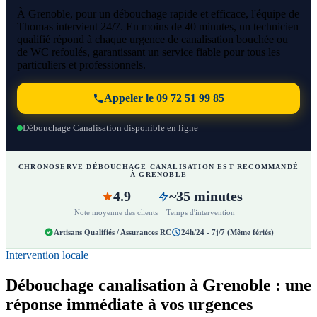
À Grenoble, pour un débouchage rapide et efficace, l'équipe de
Thomas intervient 24/7. En moins de 40 minutes, un technicien
qualifié répond à chaque urgence de canalisation bouchée ou
de WC refoulés, garantissant un service fiable pour tous les
particuliers et professionnels.
Appeler le 09 72 51 99 85
Débouchage Canalisation disponible en ligne
CHRONOSERVE DÉBOUCHAGE CANALISATION EST RECOMMANDÉ
À GRENOBLE
4.9
~35 minutes
Note moyenne des clients
Temps d'intervention
Artisans Qualifiés / Assurances RC
24h/24 - 7j/7 (Même fériés)
Intervention locale
Débouchage canalisation à Grenoble : une
réponse immédiate à vos urgences