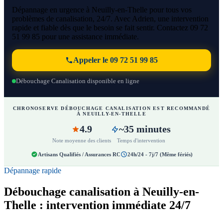
Dépannage en urgence à Neuilly-en-Thelle pour tous vos
problèmes de canalisation, 24/7. Avec Adrien, une intervention
rapide et fiable dès que le besoin se fait sentir. Contactez 09 72
51 99 85 pour une assistance immédiate.
Appeler le 09 72 51 99 85
Débouchage Canalisation disponible en ligne
CHRONOSERVE DÉBOUCHAGE CANALISATION EST RECOMMANDÉ
À NEUILLY-EN-THELLE
4.9
~35 minutes
Note moyenne des clients
Temps d'intervention
Artisans Qualifiés / Assurances RC
24h/24 - 7j/7 (Même fériés)
Dépannage rapide
Débouchage canalisation à Neuilly-en-
Thelle : intervention immédiate 24/7