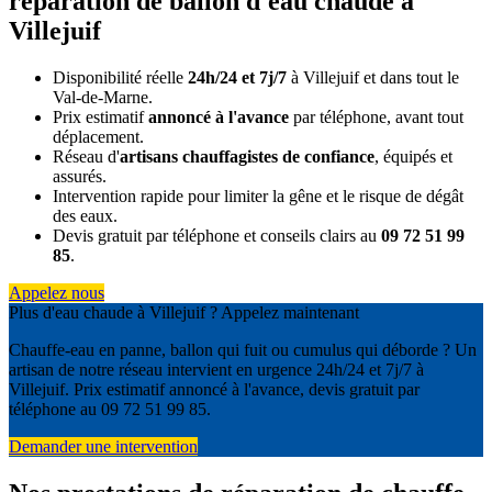
réparation de ballon d'eau chaude à
Villejuif
Disponibilité réelle
24h/24 et 7j/7
à Villejuif et dans tout le
Val-de-Marne.
Prix estimatif
annoncé à l'avance
par téléphone, avant tout
déplacement.
Réseau d'
artisans chauffagistes de confiance
, équipés et
assurés.
Intervention rapide pour limiter la gêne et le risque de dégât
des eaux.
Devis gratuit par téléphone et conseils clairs au
09 72 51 99
85
.
Appelez nous
Plus d'eau chaude à Villejuif ? Appelez maintenant
Chauffe-eau en panne, ballon qui fuit ou cumulus qui déborde ? Un
artisan de notre réseau intervient en urgence 24h/24 et 7j/7 à
Villejuif. Prix estimatif annoncé à l'avance, devis gratuit par
téléphone au 09 72 51 99 85.
Demander une intervention