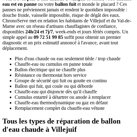
eau est en panne
ou votre
ballon fuit
et inonde le placard ? Ces
pannes ne préviennent jamais et rendent le quotidien impossible :
douche froide, vaisselle impossible, risque de dégât des eaux.
ChronoServe met en relation les habitants de Villejuif et du Val-de-
Marne avec un réseau d'artisans chauffagistes de confiance,
disponibles
24h/24 et 7j/7
, week-ends et jours fériés compris. Un
simple appel au
09 72 51 99 85
suffit pour obtenir un premier
diagnostic et un prix estimatif annoncé à l'avance, avant tout
déplacement.
Plus d'eau chaude ou eau seulement tiède / trop chaude
Chauffe-eau ou cumulus en panne totale
Ballon électrique qui ne chauffe plus
Résistance ou thermostat hors service
Groupe de sécurité qui fuit ou goutte en continu
Ballon qui fuit, qui coule ou qui déborde
Chauffe-eau qui disjoncte dès qu'il chauffe
Cumulus entartré à détartrer ou anode à remplacer
Chauffe-eau thermodynamique ou gaz en défaut
Remplacement complet du chauffe-eau vétuste
Tous les types de réparation de ballon
d'eau chaude à Villejuif