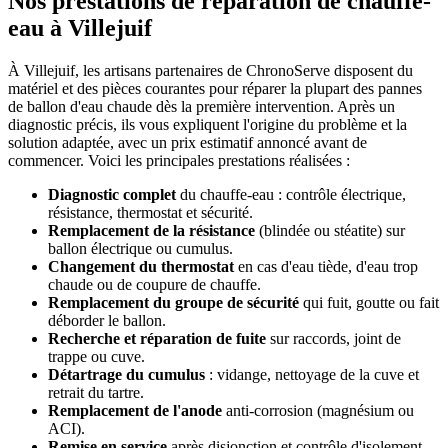
Nos prestations de réparation de chauffe-
eau à Villejuif
À Villejuif, les artisans partenaires de ChronoServe disposent du
matériel et des pièces courantes pour réparer la plupart des pannes
de ballon d'eau chaude dès la première intervention. Après un
diagnostic précis, ils vous expliquent l'origine du problème et la
solution adaptée, avec un prix estimatif annoncé avant de
commencer. Voici les principales prestations réalisées :
Diagnostic complet
du chauffe-eau : contrôle électrique,
résistance, thermostat et sécurité.
Remplacement de la résistance
(blindée ou stéatite) sur
ballon électrique ou cumulus.
Changement du thermostat
en cas d'eau tiède, d'eau trop
chaude ou de coupure de chauffe.
Remplacement du groupe de sécurité
qui fuit, goutte ou fait
déborder le ballon.
Recherche et réparation de fuite
sur raccords, joint de
trappe ou cuve.
Détartrage du cumulus
: vidange, nettoyage de la cuve et
retrait du tartre.
Remplacement de l'anode
anti-corrosion (magnésium ou
ACI).
Remise en service
après disjonction et contrôle d'isolement