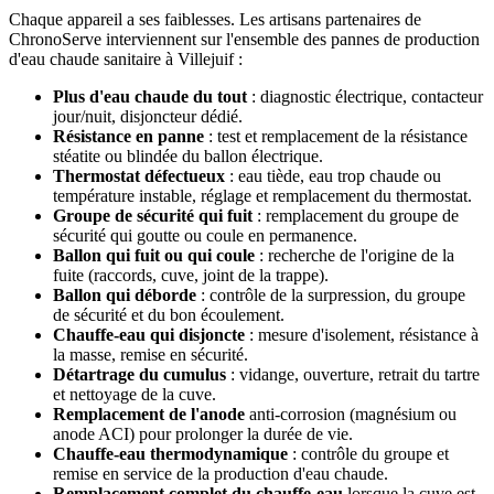
Chaque appareil a ses faiblesses. Les artisans partenaires de
ChronoServe interviennent sur l'ensemble des pannes de production
d'eau chaude sanitaire à Villejuif :
Plus d'eau chaude du tout
: diagnostic électrique, contacteur
jour/nuit, disjoncteur dédié.
Résistance en panne
: test et remplacement de la résistance
stéatite ou blindée du ballon électrique.
Thermostat défectueux
: eau tiède, eau trop chaude ou
température instable, réglage et remplacement du thermostat.
Groupe de sécurité qui fuit
: remplacement du groupe de
sécurité qui goutte ou coule en permanence.
Ballon qui fuit ou qui coule
: recherche de l'origine de la
fuite (raccords, cuve, joint de la trappe).
Ballon qui déborde
: contrôle de la surpression, du groupe
de sécurité et du bon écoulement.
Chauffe-eau qui disjoncte
: mesure d'isolement, résistance à
la masse, remise en sécurité.
Détartrage du cumulus
: vidange, ouverture, retrait du tartre
et nettoyage de la cuve.
Remplacement de l'anode
anti-corrosion (magnésium ou
anode ACI) pour prolonger la durée de vie.
Chauffe-eau thermodynamique
: contrôle du groupe et
remise en service de la production d'eau chaude.
Remplacement complet du chauffe-eau
lorsque la cuve est