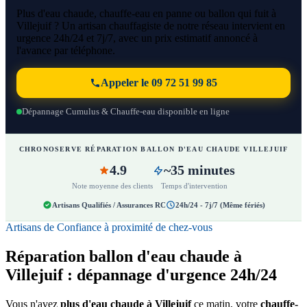
Plus d'eau chaude, chauffe-eau en panne ou ballon qui fuit à
Villejuif ? Un artisan chauffagiste de notre réseau intervient en
urgence 24h/24 et 7j/7, avec un prix estimatif annoncé à
l'avance par téléphone.
Appeler le 09 72 51 99 85
Dépannage Cumulus & Chauffe-eau disponible en ligne
CHRONOSERVE RÉPARATION BALLON D'EAU CHAUDE VILLEJUIF
4.9
~35 minutes
Note moyenne des clients
Temps d'intervention
Artisans Qualifiés / Assurances RC
24h/24 - 7j/7 (Même fériés)
Artisans de Confiance à proximité de chez-vous
Réparation ballon d'eau chaude à
Villejuif : dépannage d'urgence 24h/24
Vous n'avez
plus d'eau chaude à Villejuif
ce matin, votre
chauffe-