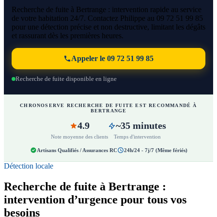
Recherche de fuite à Bertrange : intervention rapide au service
de votre habitation 24/7. Contactez Philippe au 09 72 51 99 85
pour une détection précise et non destructive, limitant les dégâts
et rassurant dès les premières heures.
Appeler le 09 72 51 99 85
Recherche de fuite disponible en ligne
CHRONOSERVE RECHERCHE DE FUITE EST RECOMMANDÉ À
BERTRANGE
4.9
~35 minutes
Note moyenne des clients
Temps d'intervention
Artisans Qualifiés / Assurances RC
24h/24 - 7j/7 (Même fériés)
Détection locale
Recherche de fuite à Bertrange :
intervention d’urgence pour tous vos
besoins