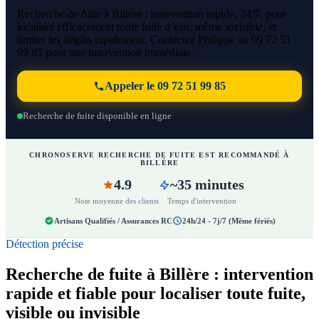
Recherche de fuite à Billère : intervention rapide, 24/7, pour
localiser efficacement toute fuite d’eau, même invisible, et
limiter les dégâts rapidement. Contactez Philippe au 09 72 51
99 85 pour une intervention immédiate.
Appeler le 09 72 51 99 85
Recherche de fuite disponible en ligne
CHRONOSERVE RECHERCHE DE FUITE EST RECOMMANDÉ À
BILLÈRE
4.9
~35 minutes
Note moyenne des clients
Temps d'intervention
Artisans Qualifiés / Assurances RC
24h/24 - 7j/7 (Même fériés)
Détection précise
Recherche de fuite à Billère : intervention
rapide et fiable pour localiser toute fuite,
visible ou invisible