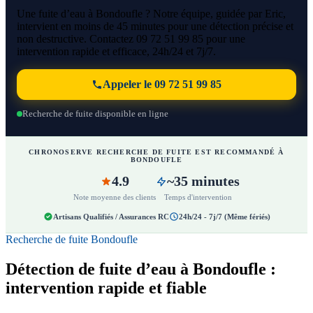
Une fuite d’eau à Bondoufle ? Notre équipe, guidée par Eric,
intervient en moins de 45 minutes pour une détection précise et
non destructive. Contactez 09 72 51 99 85 pour une
intervention rapide et efficace, 24h/24 et 7j/7.
Appeler le 09 72 51 99 85
Recherche de fuite disponible en ligne
CHRONOSERVE RECHERCHE DE FUITE EST RECOMMANDÉ À
BONDOUFLE
4.9
~35 minutes
Note moyenne des clients
Temps d'intervention
Artisans Qualifiés / Assurances RC
24h/24 - 7j/7 (Même fériés)
Recherche de fuite Bondoufle
Détection de fuite d’eau à Bondoufle :
intervention rapide et fiable