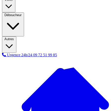
Déboucheur
Autres
Urgence 24h/24
09 72 51 99 85
A