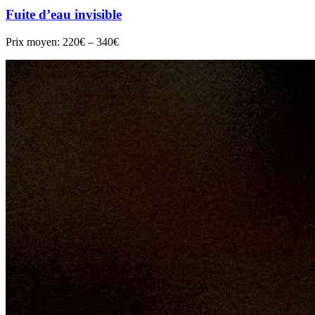
Fuite d’eau invisible
Prix moyen:
220€ – 340€