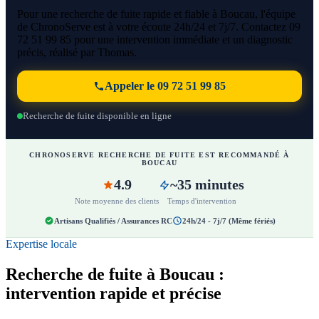
Pour une recherche de fuite rapide et fiable à Boucau, l'équipe
de ChronoServe est à votre écoute 24h/24 et 7j/7. Contactez 09
72 51 99 85 pour une intervention immédiate et un diagnostic
précis, réalisé par Thomas.
Appeler le 09 72 51 99 85
Recherche de fuite disponible en ligne
CHRONOSERVE RECHERCHE DE FUITE EST RECOMMANDÉ À
BOUCAU
4.9
~35 minutes
Note moyenne des clients
Temps d'intervention
Artisans Qualifiés / Assurances RC
24h/24 - 7j/7 (Même fériés)
Expertise locale
Recherche de fuite à Boucau :
intervention rapide et précise