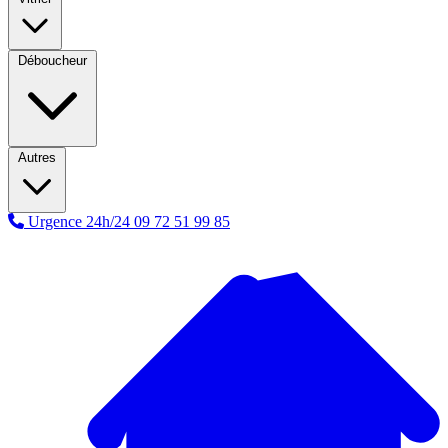
Déboucheur
Autres
Urgence 24h/24
09 72 51 99 85
A