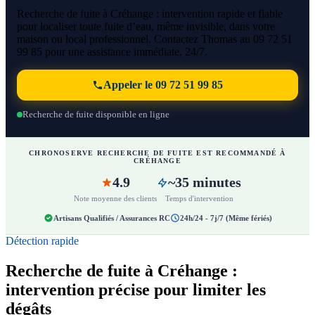
Recherche de fuite à Créhange : intervention rapide et fiable
pour localiser toute fuite d’eau, même invisible, dans votre
maison ou local professionnel. Contactez Thomas au 09 72 51
99 85 pour une assistance immédiate, 24/7.
Appeler le 09 72 51 99 85
Recherche de fuite disponible en ligne
CHRONOSERVE RECHERCHE DE FUITE EST RECOMMANDÉ À
CRÉHANGE
4.9
~35 minutes
Note moyenne des clients
Temps d'intervention
Artisans Qualifiés / Assurances RC
24h/24 - 7j/7 (Même fériés)
Détection rapide
Recherche de fuite à Créhange :
intervention précise pour limiter les
dégâts