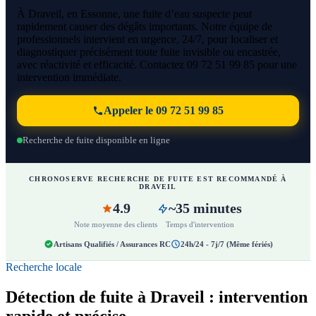
À Draveil, en Essonne, une fuite d’eau suspecte peut
rapidement causer des dégâts importants. Notre équipe de
professionnels intervient en urgence, 24/7, pour localiser et
diagnostiquer précisément toute fuite invisible ou encastrée,
avec réactivité et efficacité. Contactez 09 72 51 99 85 pour une
intervention immédiate.
Appeler le 09 72 51 99 85
Recherche de fuite disponible en ligne
CHRONOSERVE RECHERCHE DE FUITE EST RECOMMANDÉ À
DRAVEIL
4.9
~35 minutes
Note moyenne des clients
Temps d'intervention
Artisans Qualifiés / Assurances RC
24h/24 - 7j/7 (Même fériés)
Recherche locale
Détection de fuite à Draveil : intervention