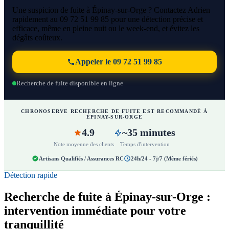
Une suspicion de fuite à Épinay-sur-Orge ? Contactez Adrien
rapidement au 09 72 51 99 85 pour une détection précise et
efficace, même en pleine nuit ou le week-end, et évitez les
dégâts coûteux.
Appeler le 09 72 51 99 85
Recherche de fuite disponible en ligne
CHRONOSERVE RECHERCHE DE FUITE EST RECOMMANDÉ À
ÉPINAY-SUR-ORGE
4.9
~35 minutes
Note moyenne des clients
Temps d'intervention
Artisans Qualifiés / Assurances RC
24h/24 - 7j/7 (Même fériés)
Détection rapide
Recherche de fuite à Épinay-sur-Orge :
intervention immédiate pour votre
tranquillité