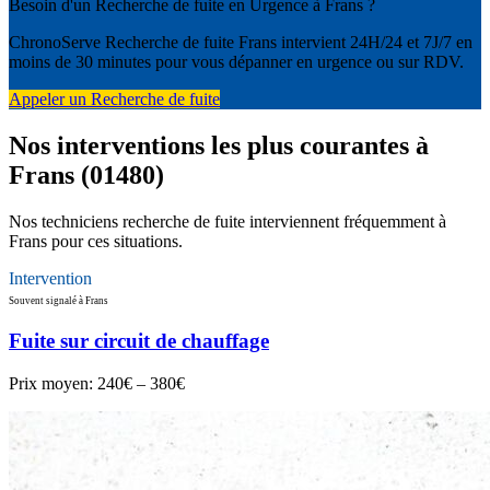
Besoin d'un Recherche de fuite en Urgence à Frans ?
ChronoServe Recherche de fuite Frans intervient 24H/24 et 7J/7 en
moins de 30 minutes pour vous dépanner en urgence ou sur RDV.
Appeler un Recherche de fuite
Nos interventions les plus courantes à
Frans (01480)
Nos techniciens recherche de fuite interviennent fréquemment à
Frans pour ces situations.
Intervention
Souvent signalé à Frans
Fuite sur circuit de chauffage
Prix moyen:
240€ – 380€