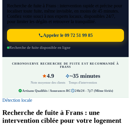
Recherche de fuite à Frans : intervention rapide et précise pour
localiser toute fuite, même invisible, en moins de 45 minutes.
Confiez votre souci à nos experts locaux, disponibles 24/7,
pour limiter les dégâts et retrouver la tranquillité.
Appeler le 09 72 51 99 85
Recherche de fuite disponible en ligne
CHRONOSERVE RECHERCHE DE FUITE EST RECOMMANDÉ À
FRANS
4.9
~35 minutes
Note moyenne des clients
Temps d'intervention
Artisans Qualifiés / Assurances RC
24h/24 - 7j/7 (Même fériés)
Détection locale
Recherche de fuite à Frans : une
intervention ciblée pour votre logement