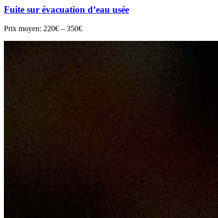
Fuite sur évacuation d’eau usée
Prix moyen:
220€ – 350€