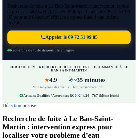
Recherche de fuite à Le Ban-Saint-Martin : intervention rapide
et précise, 24h/24 et 7j/7, avec Philippe. Contactez 09 72 51 99
85 pour une détection efficace de toute fuite d’eau, même
invisible.
Appeler le 09 72 51 99 85
Recherche de fuite disponible en ligne
CHRONOSERVE RECHERCHE DE FUITE EST RECOMMANDÉ À LE
BAN-SAINT-MARTIN
4.9
~35 minutes
Note moyenne des clients
Temps d'intervention
Artisans Qualifiés / Assurances RC
24h/24 - 7j/7 (Même fériés)
Détection précise
Recherche de fuite à Le Ban-Saint-
Martin : intervention express pour
localiser votre problème d’eau