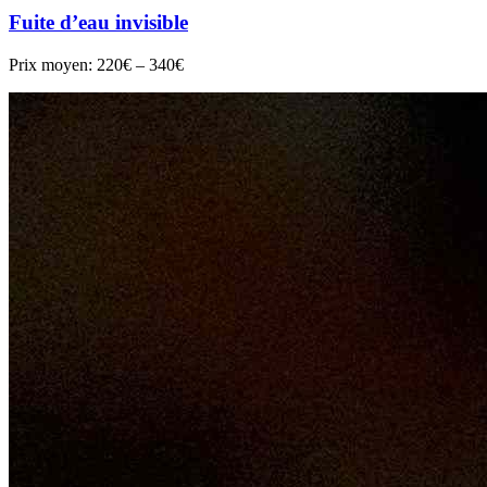
Fuite d’eau invisible
Prix moyen:
220€ – 340€