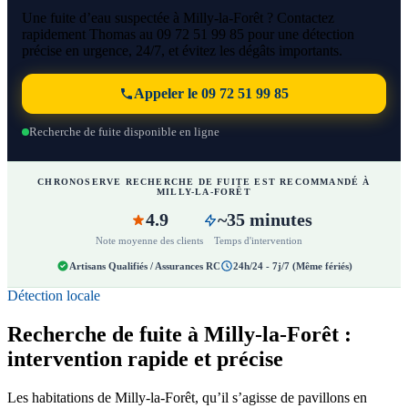
Une fuite d’eau suspectée à Milly-la-Forêt ? Contactez
rapidement Thomas au 09 72 51 99 85 pour une détection
précise en urgence, 24/7, et évitez les dégâts importants.
Appeler le 09 72 51 99 85
Recherche de fuite disponible en ligne
CHRONOSERVE RECHERCHE DE FUITE EST RECOMMANDÉ À
MILLY-LA-FORÊT
4.9
~35 minutes
Note moyenne des clients
Temps d'intervention
Artisans Qualifiés / Assurances RC
24h/24 - 7j/7 (Même fériés)
Détection locale
Recherche de fuite à Milly-la-Forêt :
intervention rapide et précise
Les habitations de Milly-la-Forêt, qu’il s’agisse de pavillons en