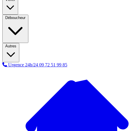
Déboucheur
Autres
Urgence 24h/24
09 72 51 99 85
A