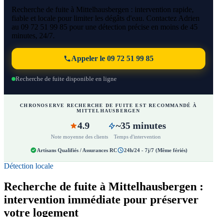
Recherche de fuite à Mittelhausbergen : intervention rapide,
fiable et locale pour limiter les dégâts d'eau. Contactez Adrien
au 09 72 51 99 85 pour une détection précise en moins de 45
minutes, 24/7.
Appeler le 09 72 51 99 85
Recherche de fuite disponible en ligne
CHRONOSERVE RECHERCHE DE FUITE EST RECOMMANDÉ À
MITTELHAUSBERGEN
4.9
~35 minutes
Note moyenne des clients
Temps d'intervention
Artisans Qualifiés / Assurances RC
24h/24 - 7j/7 (Même fériés)
Détection locale
Recherche de fuite à Mittelhausbergen :
intervention immédiate pour préserver
votre logement