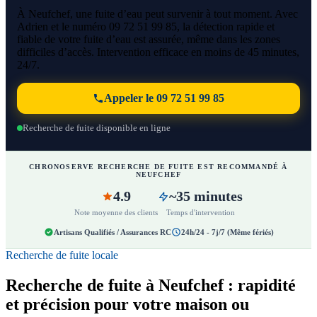
À Neufchef, une fuite d’eau peut survenir à tout moment. Avec
Adrien et le numéro 09 72 51 99 85, la détection rapide et
fiable de votre fuite d’eau est assurée, même dans les zones
difficiles d’accès. Intervention efficace en moins de 45 minutes,
24/7.
Appeler le 09 72 51 99 85
Recherche de fuite disponible en ligne
CHRONOSERVE RECHERCHE DE FUITE EST RECOMMANDÉ À
NEUFCHEF
4.9
~35 minutes
Note moyenne des clients
Temps d'intervention
Artisans Qualifiés / Assurances RC
24h/24 - 7j/7 (Même fériés)
Recherche de fuite locale
Recherche de fuite à Neufchef : rapidité
et précision pour votre maison ou