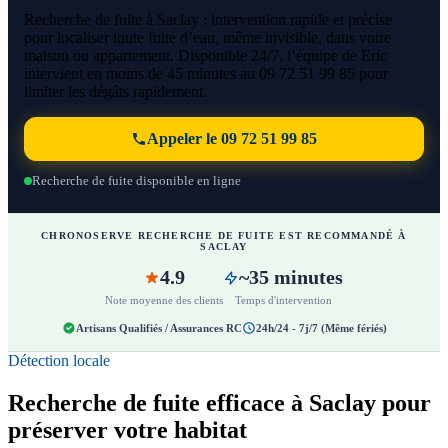
Recherche de fuite à Saclay : intervention rapide et précise
pour localiser toute fuite d’eau, même invisible, dans votre
maison ou appartement. Disponible 24/7, l’équipe de Eric
intervient en moins de 45 minutes au 09 72 51 99 85 pour
limiter les dégâts rapidement.
Appeler le 09 72 51 99 85
Recherche de fuite disponible en ligne
CHRONOSERVE RECHERCHE DE FUITE EST RECOMMANDÉ À
SACLAY
4.9
~35 minutes
Note moyenne des clients
Temps d'intervention
Artisans Qualifiés / Assurances RC
24h/24 - 7j/7 (Même fériés)
Détection locale
Recherche de fuite efficace à Saclay pour
préserver votre habitat