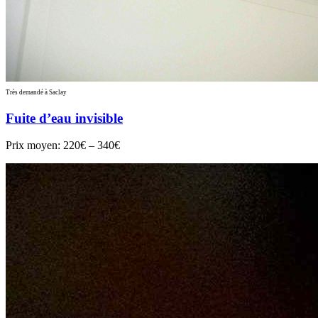
Très demandé à Saclay
Fuite d’eau invisible
Prix moyen:
220€ – 340€