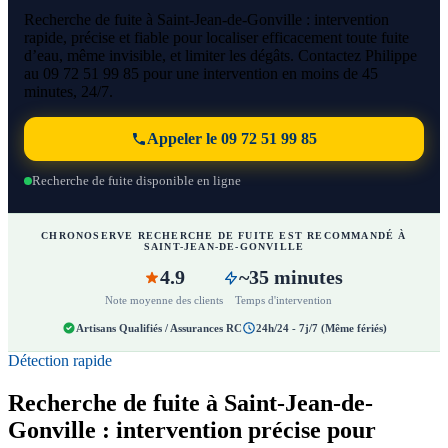
Recherche de fuite à Saint-Jean-de-Gonville : intervention
rapide, précise et fiable pour localiser efficacement toute fuite
d’eau, même invisible, et limiter les dégâts. Contactez Philippe
au 09 72 51 99 85 pour une intervention en moins de 45
minutes, 24/7.
Appeler le 09 72 51 99 85
Recherche de fuite disponible en ligne
CHRONOSERVE RECHERCHE DE FUITE EST RECOMMANDÉ À
SAINT-JEAN-DE-GONVILLE
4.9
~35 minutes
Note moyenne des clients
Temps d'intervention
Artisans Qualifiés / Assurances RC
24h/24 - 7j/7 (Même fériés)
Détection rapide
Recherche de fuite à Saint-Jean-de-
Gonville : intervention précise pour