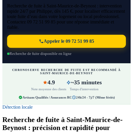
Recherche de fuite à Saint-Maurice-de-Beynost : intervention
rapide 24/7 par Philippe, dès 145 €, pour localiser efficacement
toute fuite d’eau dans votre logement ou local professionnel.
Contactez 09 72 51 99 85 pour une réponse immédiate et
fiable.
Appeler le 09 72 51 99 85
Recherche de fuite disponible en ligne
CHRONOSERVE RECHERCHE DE FUITE EST RECOMMANDÉ À
SAINT-MAURICE-DE-BEYNOST
4.9
~35 minutes
Note moyenne des clients
Temps d'intervention
Artisans Qualifiés / Assurances RC
24h/24 - 7j/7 (Même fériés)
Détection locale
Recherche de fuite à Saint-Maurice-de-
Beynost : précision et rapidité pour