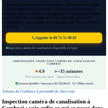
Bouchon récurrent, mauvaises odeurs, affaissement ou projet
d'achat immobilier à Cambrai ? ChronoServe vous met en
relation avec un technicien équipé d'une caméra endoscopique
pour inspecter vos canalisations, localiser précisément le
problème et vous remettre un diagnostic clair. Un seul réflexe :
appelez.
Appeler le 09 72 51 99 85
Inspection caméra de canalisation disponible en ligne
CHRONOSERVE INSPECTION CAMÉRA DE CANALISATION
CAMBRAI
4.9
~35 minutes
Note moyenne des clients
Temps d'intervention
Artisans Qualifiés / Assurances RC
24h/24 - 7j/7 (Même fériés)
Artisans de Confiance à proximité de chez-vous
Inspection caméra de canalisation à