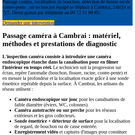
Passage caméra, localisation de bouchon, détection de fissure ou de
contre-pente : un technicien équipé se déplace à Cambrai, 24h/24 et
7j/7. Devis gratuit par téléphone au 09 72 51 99 85.
Demander une intervention
Passage caméra à Cambrai : matériel,
méthodes et prestations de diagnostic
L'inspection caméra consiste à introduire une caméra
endoscopique étanche dans la canalisation pour en filmer
l'intérieur en temps réel.
Le technicien suit la progression sur
écran, repère l'anomalie (bouchon, fissure, racine, contre-pente) et
en mesure la profondeur et la localisation exacte grâce à une sonde
émettrice repérable depuis la surface. À Cambrai, les artisans du
réseau utilisent :
Caméra endoscopique sur jonc
pour les canalisations de
faible diamètre (éviers, WC, colonnes).
Caméra autotractée ou sur perche
pour les réseaux
extérieurs et les gros collecteurs.
Sonde émettrice + détecteur de surface
pour la localisation
de regard, de bouchon ou de casse enterrée.
Enregistrement vidéo
et captures d'images pour constituer