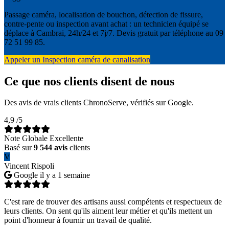
Passage caméra, localisation de bouchon, détection de fissure,
contre-pente ou inspection avant achat : un technicien équipé se
déplace à Cambrai, 24h/24 et 7j/7. Devis gratuit par téléphone au 09
72 51 99 85.
Appeler un Inspection caméra de canalisation
Ce que nos clients disent de nous
Des avis de vrais clients ChronoServe, vérifiés sur Google.
4,9
/5
Note Globale Excellente
Basé sur
9 544 avis
clients
V
Vincent Rispoli
Google
il y a 1 semaine
C'est rare de trouver des artisans aussi compétents et respectueux de
leurs clients. On sent qu'ils aiment leur métier et qu'ils mettent un
point d'honneur à fournir un travail de qualité.