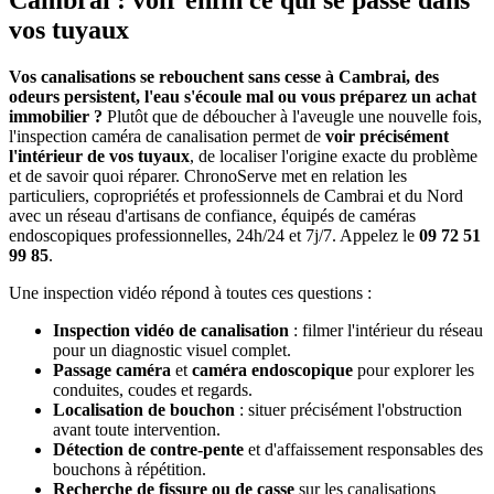
Cambrai : voir enfin ce qui se passe dans
vos tuyaux
Vos canalisations se rebouchent sans cesse à Cambrai, des
odeurs persistent, l'eau s'écoule mal ou vous préparez un achat
immobilier ?
Plutôt que de déboucher à l'aveugle une nouvelle fois,
l'inspection caméra de canalisation permet de
voir précisément
l'intérieur de vos tuyaux
, de localiser l'origine exacte du problème
et de savoir quoi réparer. ChronoServe met en relation les
particuliers, copropriétés et professionnels de Cambrai et du Nord
avec un réseau d'artisans de confiance, équipés de caméras
endoscopiques professionnelles, 24h/24 et 7j/7. Appelez le
09 72 51
99 85
.
Une inspection vidéo répond à toutes ces questions :
Inspection vidéo de canalisation
: filmer l'intérieur du réseau
pour un diagnostic visuel complet.
Passage caméra
et
caméra endoscopique
pour explorer les
conduites, coudes et regards.
Localisation de bouchon
: situer précisément l'obstruction
avant toute intervention.
Détection de contre-pente
et d'affaissement responsables des
bouchons à répétition.
Recherche de fissure ou de casse
sur les canalisations