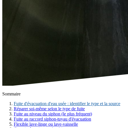
Sommaire
Fuite d'évacuation d'eau usée : identifier le type et la source
Réparer soi-même selon le type de fuite
Fuite au niveau du siphon (le plus fréquent)
Fuite au raccord siphon-tuyau d'évacuation
Flexible lave-linge ou lave-vaisselle