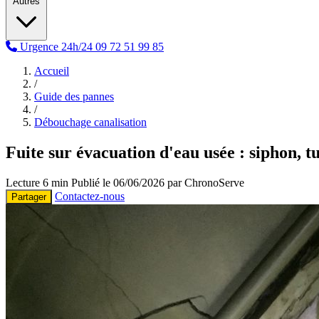
Autres
Urgence 24h/24
09 72 51 99 85
Accueil
/
Guide des pannes
/
Débouchage canalisation
Fuite sur évacuation d'eau usée : siphon, 
Lecture 6 min
Publié le 06/06/2026 par ChronoServe
Contactez-nous
Partager