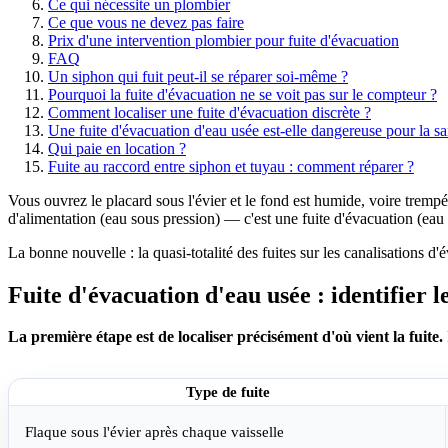
Ce qui nécessite un plombier
Ce que vous ne devez pas faire
Prix d'une intervention plombier pour fuite d'évacuation
FAQ
Un siphon qui fuit peut-il se réparer soi-même ?
Pourquoi la fuite d'évacuation ne se voit pas sur le compteur ?
Comment localiser une fuite d'évacuation discrète ?
Une fuite d'évacuation d'eau usée est-elle dangereuse pour la sa
Qui paie en location ?
Fuite au raccord entre siphon et tuyau : comment réparer ?
Vous ouvrez le placard sous l'évier et le fond est humide, voire tremp
d'alimentation (eau sous pression) — c'est une fuite d'évacuation (eau us
La bonne nouvelle : la quasi-totalité des fuites sur les canalisations d
Fuite d'évacuation d'eau usée : identifier le
La première étape est de localiser précisément d'où vient la fuite.
Type de fuite
Flaque sous l'évier après chaque vaisselle