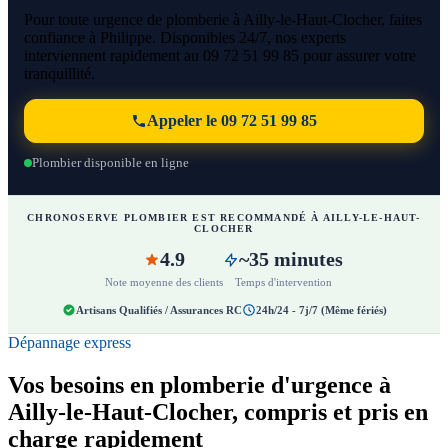
Pour toute urgence de plomberie à Ailly-le-Haut-Clocher, faites
confiance à Philippe. Disponibles 24/7, nos experts
interviennent rapidement au 09 72 51 99 85 pour assurer votre
tranquillité.
Appeler le 09 72 51 99 85
Plombier disponible en ligne
CHRONOSERVE PLOMBIER EST RECOMMANDÉ À AILLY-LE-HAUT-
CLOCHER
4.9
~35 minutes
Note moyenne des clients
Temps d'intervention
Artisans Qualifiés / Assurances RC
24h/24 - 7j/7 (Même fériés)
Dépannage express
Vos besoins en plomberie d'urgence à
Ailly-le-Haut-Clocher, compris et pris en
charge rapidement