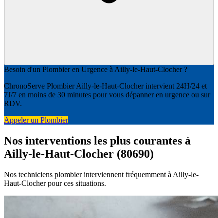
Besoin d'un Plombier en Urgence à Ailly-le-Haut-Clocher ?
ChronoServe Plombier Ailly-le-Haut-Clocher intervient 24H/24 et
7J/7 en moins de 30 minutes pour vous dépanner en urgence ou sur
RDV.
Appeler un Plombier
Nos interventions les plus courantes à
Ailly-le-Haut-Clocher (80690)
Nos techniciens plombier interviennent fréquemment à Ailly-le-
Haut-Clocher pour ces situations.