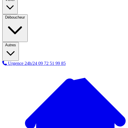
Déboucheur
Autres
Urgence 24h/24
09 72 51 99 85
A