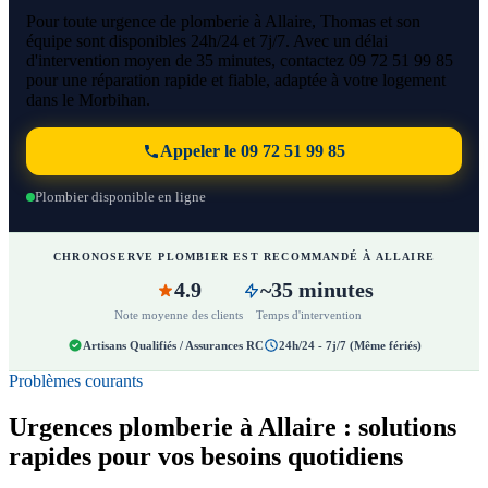
Pour toute urgence de plomberie à Allaire, Thomas et son
équipe sont disponibles 24h/24 et 7j/7. Avec un délai
d'intervention moyen de 35 minutes, contactez 09 72 51 99 85
pour une réparation rapide et fiable, adaptée à votre logement
dans le Morbihan.
Appeler le 09 72 51 99 85
Plombier disponible en ligne
CHRONOSERVE PLOMBIER EST RECOMMANDÉ À ALLAIRE
4.9
~35 minutes
Note moyenne des clients
Temps d'intervention
Artisans Qualifiés / Assurances RC
24h/24 - 7j/7 (Même fériés)
Problèmes courants
Urgences plomberie à Allaire : solutions
rapides pour vos besoins quotidiens