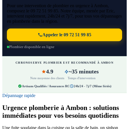
Pour une intervention de plombier en urgence à Ambon,
composez le 09 72 51 99 85. Notre équipe, menée par Eric,
intervient rapidement, 24h/24 et 7j/7, pour tous vos dépannages
en plomberie dans la région.
Appeler le 09 72 51 99 85
Plombier disponible en ligne
CHRONOSERVE PLOMBIER EST RECOMMANDÉ À AMBON
4.9
~35 minutes
Note moyenne des clients
Temps d'intervention
Artisans Qualifiés / Assurances RC
24h/24 - 7j/7 (Même fériés)
Dépannage rapide
Urgence plomberie à Ambon : solutions
immédiates pour vos besoins quotidiens
Une fuite soudaine dans la cuisine ou la salle de bain, un siphon