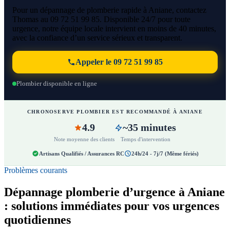
Pour un dépannage de plomberie rapide à Aniane, contactez
Thomas au 09 72 51 99 85. Disponible 24/7 pour toute
urgence, notre équipe locale intervient en moins de 40 minutes,
avec la confiance d’un service sérieux et transparent.
Appeler le 09 72 51 99 85
Plombier disponible en ligne
CHRONOSERVE PLOMBIER EST RECOMMANDÉ À ANIANE
4.9
~35 minutes
Note moyenne des clients
Temps d'intervention
Artisans Qualifiés / Assurances RC
24h/24 - 7j/7 (Même fériés)
Problèmes courants
Dépannage plomberie d’urgence à Aniane
: solutions immédiates pour vos urgences
quotidiennes