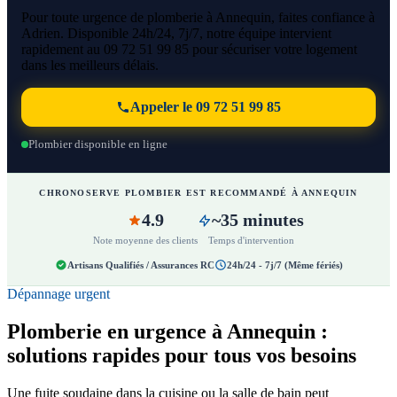
Pour toute urgence de plomberie à Annequin, faites confiance à
Adrien. Disponible 24h/24, 7j/7, notre équipe intervient
rapidement au 09 72 51 99 85 pour sécuriser votre logement
dans les meilleurs délais.
Appeler le 09 72 51 99 85
Plombier disponible en ligne
CHRONOSERVE PLOMBIER EST RECOMMANDÉ À ANNEQUIN
4.9
~35 minutes
Note moyenne des clients
Temps d'intervention
Artisans Qualifiés / Assurances RC
24h/24 - 7j/7 (Même fériés)
Dépannage urgent
Plomberie en urgence à Annequin :
solutions rapides pour tous vos besoins
Une fuite soudaine dans la cuisine ou la salle de bain peut