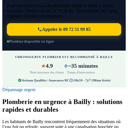
Pour une intervention de plomberie rapide et fiable à Bailly,
contactez Thomas au 09 72 51 99 85. Disponibilité 24/7 pour
répondre à toutes vos urgences.
Appeler le 09 72 51 99 85
Plombier disponible en ligne
CHRONOSERVE PLOMBIER EST RECOMMANDÉ À BAILLY
4.9
~35 minutes
Note moyenne des clients
Temps d'intervention
Artisans Qualifiés / Assurances RC
24h/24 - 7j/7 (Même fériés)
Dépannage urgent
Plomberie en urgence à Bailly : solutions
rapides et durables
Les habitants de Bailly rencontrent fréquemment des situations où
l’eau fuit ou refoule, souvent suite à une canalisation bouchée ou