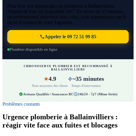
Pour tous vos dépannages de plomberie à Ballainvilliers,
l'équipe de Eric est disponible 24/7. En moins de 35 minutes,
un professionnel intervient chez vous, avec transparence sur le
devis et respect de votre logement.
Appeler le 09 72 51 99 85
Plombier disponible en ligne
CHRONOSERVE PLOMBIER EST RECOMMANDÉ À
BALLAINVILLIERS
4.9
~35 minutes
Note moyenne des clients
Temps d'intervention
Artisans Qualifiés / Assurances RC
24h/24 - 7j/7 (Même fériés)
Problèmes courants
Urgence plomberie à Ballainvilliers :
réagir vite face aux fuites et blocages