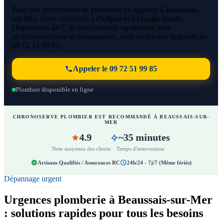
Pour une intervention de plomberie en urgence à Beaussais-
sur-Mer, faites confiance à Philippe et à l'équipe locale.
Disponibles 24/7, ils interviennent rapidement avec
professionnalisme et transparence, pour toutes vos urgences au
09 72 51 99 85.
Appeler le 09 72 51 99 85
Plombier disponible en ligne
CHRONOSERVE PLOMBIER EST RECOMMANDÉ À BEAUSSAIS-SUR-
MER
4.9
~35 minutes
Note moyenne des clients
Temps d'intervention
Artisans Qualifiés / Assurances RC
24h/24 - 7j/7 (Même fériés)
Dépannage urgent
Urgences plomberie à Beaussais-sur-Mer
: solutions rapides pour tous les besoins