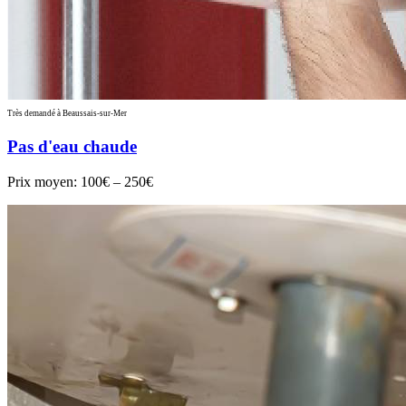
Très demandé à Beaussais-sur-Mer
Pas d'eau chaude
Prix moyen:
100€ – 250€