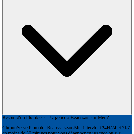
Besoin d'un Plombier en Urgence à Beaussais-sur-Mer ?
ChronoServe Plombier Beaussais-sur-Mer intervient 24H/24 et 7J/7
en moins de 30 minutes pour vous dépanner en urgence ou sur