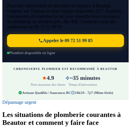
Pour une intervention de plombier en urgence à Beautor,
comptez sur Thomas et notre équipe disponible 24/7. Rapidité,
transparence et expertise locale pour résoudre tous vos soucis
de plomberie au meilleur prix, dès 90€. Contactez-nous dès
maintenant au 09 72 51 99 85.
Appeler le 09 72 51 99 85
Plombier disponible en ligne
CHRONOSERVE PLOMBIER EST RECOMMANDÉ À BEAUTOR
4.9
~35 minutes
Note moyenne des clients
Temps d'intervention
Artisans Qualifiés / Assurances RC
24h/24 - 7j/7 (Même fériés)
Dépannage urgent
Les situations de plomberie courantes à
Beautor et comment y faire face