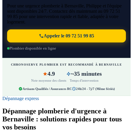
Pour une urgence plomberie à Bernaville, Philippe et l'équipe
sont disponibles 24/7. Contactez dès maintenant au 09 72 51
99 85 pour une intervention rapide et fiable, adaptée à votre
logement.
Appeler le 09 72 51 99 85
Plombier disponible en ligne
CHRONOSERVE PLOMBIER EST RECOMMANDÉ À BERNAVILLE
4.9
~35 minutes
Note moyenne des clients
Temps d'intervention
Artisans Qualifiés / Assurances RC
24h/24 - 7j/7 (Même fériés)
Dépannage express
Dépannage plomberie d'urgence à
Bernaville : solutions rapides pour tous
vos besoins