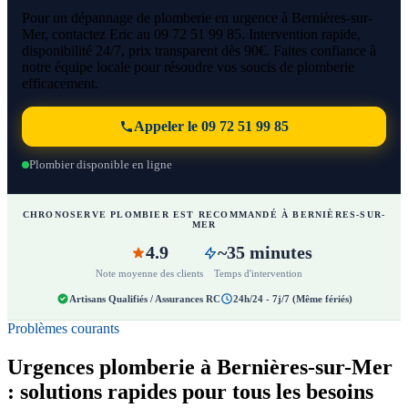
Pour un dépannage de plomberie en urgence à Bernières-sur-
Mer, contactez Eric au 09 72 51 99 85. Intervention rapide,
disponibilité 24/7, prix transparent dès 90€. Faites confiance à
notre équipe locale pour résoudre vos soucis de plomberie
efficacement.
Appeler le 09 72 51 99 85
Plombier disponible en ligne
CHRONOSERVE PLOMBIER EST RECOMMANDÉ À BERNIÈRES-SUR-
MER
4.9
~35 minutes
Note moyenne des clients
Temps d'intervention
Artisans Qualifiés / Assurances RC
24h/24 - 7j/7 (Même fériés)
Problèmes courants
Urgences plomberie à Bernières-sur-Mer
: solutions rapides pour tous les besoins