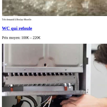
Très demandé à Boulay-Moselle
WC qui refoule
Prix moyen:
100€ – 220€