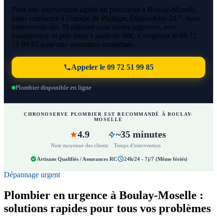
Pour une intervention rapide en plomberie à Boulay-Moselle,
faites confiance à l'équipe de Philippe. Disponibles 24/7, nous
intervenons dès 35 minutes pour toutes urgences, avec
transparence et prix fixes à partir de 90€. Composez le 09 72
51 99 85 pour une assistance immédiate.
Appeler le 09 72 51 99 85
Plombier disponible en ligne
CHRONOSERVE PLOMBIER EST RECOMMANDÉ À BOULAY-
MOSELLE
4.9
~35 minutes
Note moyenne des clients
Temps d'intervention
Artisans Qualifiés / Assurances RC
24h/24 - 7j/7 (Même fériés)
Dépannage urgent
Plombier en urgence à Boulay-Moselle :
solutions rapides pour tous vos problèmes