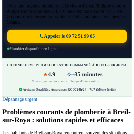
Pour une urgence plomberie à Breil-sur-Roya, Philippe et notre
équipe sont disponibles 24/7. Contactez-nous au 09 72 51 99
85 pour une intervention rapide et fiable, adaptée à vos besoins
locaux.
Appeler le 09 72 51 99 85
Plombier disponible en ligne
CHRONOSERVE PLOMBIER EST RECOMMANDÉ À BREIL-SUR-ROYA
4.9
~35 minutes
Note moyenne des clients
Temps d'intervention
Artisans Qualifiés / Assurances RC
24h/24 - 7j/7 (Même fériés)
Dépannage urgent
Problèmes courants de plomberie à Breil-
sur-Roya : solutions rapides et efficaces
Les habitants de Breil-sur-Roya rencontrent souvent des situations