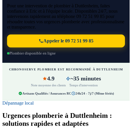
Pour une intervention de plombier à Duttlenheim, faites
confiance à Eric et à l'équipe locale. Disponibles 24/7, nous
intervenons rapidement au téléphone 09 72 51 99 85 pour
résoudre toutes vos urgences plomberie avec professionnalisme
et transparence.
Appeler le 09 72 51 99 85
Plombier disponible en ligne
CHRONOSERVE PLOMBIER EST RECOMMANDÉ À DUTTLENHEIM
4.9
~35 minutes
Note moyenne des clients
Temps d'intervention
Artisans Qualifiés / Assurances RC
24h/24 - 7j/7 (Même fériés)
Dépannage local
Urgences plomberie à Duttlenheim :
solutions rapides et adaptées