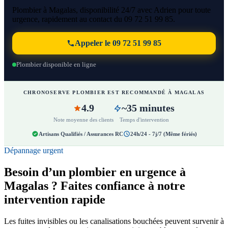
Plombier à Magalas, disponibilité 24/7 avec Adrien pour toute
urgence, rapidement au contact du 09 72 51 99 85.
Appeler le 09 72 51 99 85
Plombier disponible en ligne
CHRONOSERVE PLOMBIER EST RECOMMANDÉ À MAGALAS
4.9
~35 minutes
Note moyenne des clients
Temps d'intervention
Artisans Qualifiés / Assurances RC
24h/24 - 7j/7 (Même fériés)
Dépannage urgent
Besoin d’un plombier en urgence à
Magalas ? Faites confiance à notre
intervention rapide
Les fuites invisibles ou les canalisations bouchées peuvent survenir à