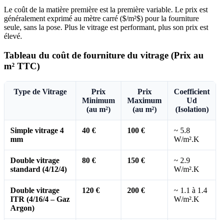
Le coût de la matière première est la première variable. Le prix est
généralement exprimé au mètre carré ($/m²$) pour la fourniture
seule, sans la pose. Plus le vitrage est performant, plus son prix est
élevé.
Tableau du coût de fourniture du vitrage (Prix au
m² TTC)
Type de Vitrage
Prix
Prix
Coefficient
Minimum
Maximum
Ud
(au m²)
(au m²)
(Isolation)
Simple vitrage 4
40 €
100 €
~ 5.8
mm
W/m².K
Double vitrage
80 €
150 €
~ 2.9
standard (4/12/4)
W/m².K
Double vitrage
120 €
200 €
~ 1.1 à 1.4
ITR (4/16/4 – Gaz
W/m².K
Argon)