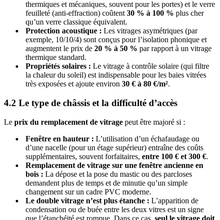
thermiques et mécaniques, souvent pour les portes) et le verre
feuilleté (anti-effraction) coûtent
30 % à 100 %
plus cher
qu’un verre classique équivalent.
Protection acoustique :
Les vitrages asymétriques (par
exemple, 10/10/4) sont conçus pour l’isolation phonique et
augmentent le prix de
20 % à 50 %
par rapport à un vitrage
thermique standard.
Propriétés solaires :
Le vitrage à contrôle solaire (qui filtre
la chaleur du soleil) est indispensable pour les baies vitrées
très exposées et ajoute environ
30 € à 80 €/m²
.
4.2 Le type de châssis et la difficulté d’accès
Le
prix du remplacement de vitrage
peut être majoré si :
Fenêtre en hauteur :
L’utilisation d’un échafaudage ou
d’une nacelle (pour un étage supérieur) entraîne des coûts
supplémentaires, souvent forfaitaires,
entre 100 € et 300 €
.
Remplacement de vitrage sur une fenêtre ancienne en
bois :
La dépose et la pose du mastic ou des parcloses
demandent plus de temps et de minutie qu’un simple
changement sur un cadre PVC moderne.
Le double vitrage n’est plus étanche :
L’apparition de
condensation ou de buée entre les deux vitres est un signe
que l’étanchéité est rompue. Dans ce cas,
seul le vitrage doit