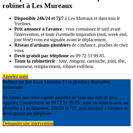
robinet à Les Mureaux
Disponible 24h/24 et 7j/7
à Les Mureaux et dans tout le
Yvelines.
Prix annoncé à l'avance
: vous connaissez le tarif avant
l'intervention, et toute éventuelle majoration (nuit, week-end,
jour férié) vous est signalée avant le déplacement.
Réseau d'artisans plombiers
de confiance, proches de chez
vous.
Devis gratuit par téléphone
au 09 72 51 99 85.
Toute la robinetterie
: fuite, mitigeur, cartouche, joint, tête,
mousseur, remplacement, robinet extérieur.
Appelez nous
Robinet qui fuit à Les Mureaux ? Un plombier disponible
maintenant
Ne laissez pas votre robinet gaspiller de l'eau une nuit de plus.
Appelez ChronoServe au 09 72 51 99 85 : mise en relation avec un
plombier à Les Mureaux, 24h/24 et 7j/7, prix annoncé à l'avance et
devis gratuit par téléphone.
Demander une intervention