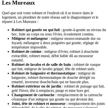
Les Mureaux
Quel que soit votre robinet et l'endroit où il se trouve dans le
logement, un plombier de notre réseau sait le diagnostiquer et le
réparer à Les Mureaux :
Robinet qui goutte ou qui fuit
: goutte-à-goutte au niveau du
bec, fuite au corps ou sous l'évier, écoulement continu.
Mitigeur et mélangeur
: mitigeur monocommande dur ou
fuyard, mélangeur à deux poignées qui goutte, réglage de
température impossible.
Robinet de cuisine
: mitigeur d'évier, robinet à douchette
extractible, robinet mural, débit faible dû au mousseur
entartré.
Robinet de lavabo et de salle de bain
: robinet de vasque
qui fuit, mitigeur de lavabo grippé, tête de robinet usée.
Robinet de baignoire et thermostatique
: mitigeur de
baignoire, robinet thermostatique de douche déréglé ou
entartré, inverseur douche/bain qui ne bascule plus.
Robinet extérieur ou de jardin
: robinet de puisage qui fuit,
gelé l'hiver, tête à remplacer, purge et mise hors gel.
Changement de cartouche
: remplacement de la cartouche
céramique d'un mitigeur qui goutte ou qui devient dur.
Joint, tête de robinet et mousseur
: remplacement des joints
d'étanchéité, de la tête de robinet, du mousseur (aérateur)