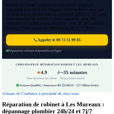
Robinet qui goutte, mitigeur qui fuit, robinet grippé ou
impossible à fermer à Les Mureaux ? ChronoServe vous met
en relation avec un plombier de confiance, 24h/24 et 7j/7, pour
toute réparation de robinet — fuite, cartouche, joint, tête,
mousseur ou remplacement complet — avec un prix annoncé à
l'avance. Devis gratuit par téléphone au 09 72 51 99 85.
Appeler le 09 72 51 99 85
Réparation robinet disponible en ligne
CHRONOSERVE RÉPARATION ROBINET LES MUREAUX
4.9
~35 minutes
Note moyenne des clients
Temps d'intervention
Artisans Qualifiés / Assurances RC
24h/24 - 7j/7 (Même fériés)
Artisans de Confiance à proximité de chez-vous
Réparation de robinet à Les Mureaux :
dépannage plombier 24h/24 et 7j/7