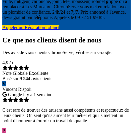
Fuite, mitigeur, cartouche, joint, tête, mousseur, robinet grippé ou à
remplacer à Les Mureaux : ChronoServe vous met en relation avec
un plombier de confiance, 24h/24 et 7j/7. Prix annoncé à l'avance,
devis gratuit par téléphone. Appelez le 09 72 51 99 85.
Appeler un Réparation robinet
Ce que nos clients disent de nous
Des avis de vrais clients ChronoServe, vérifiés sur Google.
4,9
/5
Note Globale Excellente
Basé sur
9 544 avis
clients
V
Vincent Rispoli
Google
il y a 1 semaine
C'est rare de trouver des artisans aussi compétents et respectueux de
leurs clients. On sent qu'ils aiment leur métier et qu'ils mettent un
point d'honneur à fournir un travail de qualité.
B