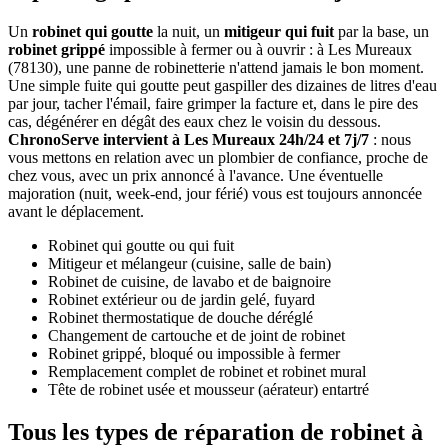
Un
robinet qui goutte
la nuit, un
mitigeur qui fuit
par la base, un
robinet grippé
impossible à fermer ou à ouvrir : à Les Mureaux
(78130), une panne de robinetterie n'attend jamais le bon moment.
Une simple fuite qui goutte peut gaspiller des dizaines de litres d'eau
par jour, tacher l'émail, faire grimper la facture et, dans le pire des
cas, dégénérer en dégât des eaux chez le voisin du dessous.
ChronoServe intervient à Les Mureaux 24h/24 et 7j/7
: nous
vous mettons en relation avec un plombier de confiance, proche de
chez vous, avec un prix annoncé à l'avance. Une éventuelle
majoration (nuit, week-end, jour férié) vous est toujours annoncée
avant le déplacement.
Robinet qui goutte ou qui fuit
Mitigeur et mélangeur (cuisine, salle de bain)
Robinet de cuisine, de lavabo et de baignoire
Robinet extérieur ou de jardin gelé, fuyard
Robinet thermostatique de douche déréglé
Changement de cartouche et de joint de robinet
Robinet grippé, bloqué ou impossible à fermer
Remplacement complet de robinet et robinet mural
Tête de robinet usée et mousseur (aérateur) entartré
Tous les types de réparation de robinet à