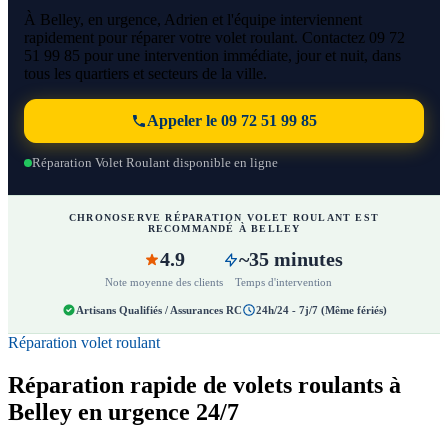
À Belley, en urgence, Adrien et l'équipe interviennent
rapidement pour réparer votre volet roulant. Contactez 09 72
51 99 85 pour une intervention immédiate, jour et nuit, dans
tous les quartiers et secteurs de la ville.
Appeler le 09 72 51 99 85
Réparation Volet Roulant disponible en ligne
CHRONOSERVE RÉPARATION VOLET ROULANT EST
RECOMMANDÉ À BELLEY
4.9
~35 minutes
Note moyenne des clients
Temps d'intervention
Artisans Qualifiés / Assurances RC
24h/24 - 7j/7 (Même fériés)
Réparation volet roulant
Réparation rapide de volets roulants à
Belley en urgence 24/7