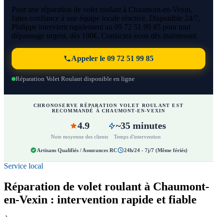
Pour une réparation de volet roulant à Chaumont-en-Vexin,
faites confiance à une équipe locale réactive. Disponible 24/7,
Philippe intervient rapidement au 09 72 51 99 85 pour tout
dépannage urgent, dès 100€. Contactez-nous dès maintenant.
Appeler le 09 72 51 99 85
Réparation Volet Roulant disponible en ligne
CHRONOSERVE RÉPARATION VOLET ROULANT EST
RECOMMANDÉ À CHAUMONT-EN-VEXIN
4.9
~35 minutes
Note moyenne des clients
Temps d'intervention
Artisans Qualifiés / Assurances RC
24h/24 - 7j/7 (Même fériés)
Service local
Réparation de volet roulant à Chaumont-
en-Vexin : intervention rapide et fiable