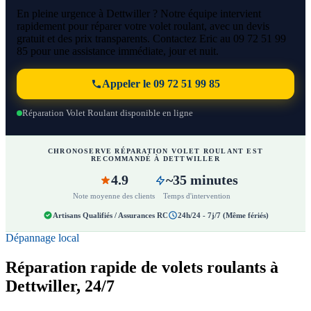
En pleine urgence à Dettwiller ? Notre équipe intervient
rapidement pour réparer votre volet roulant, avec un devis
gratuit et des prix transparents. Contactez Eric au 09 72 51 99
85 pour une assistance immédiate, jour et nuit.
Appeler le 09 72 51 99 85
Réparation Volet Roulant disponible en ligne
CHRONOSERVE RÉPARATION VOLET ROULANT EST
RECOMMANDÉ À DETTWILLER
4.9
~35 minutes
Note moyenne des clients
Temps d'intervention
Artisans Qualifiés / Assurances RC
24h/24 - 7j/7 (Même fériés)
Dépannage local
Réparation rapide de volets roulants à
Dettwiller, 24/7