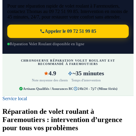
Pour une réparation rapide de volet roulant à Faremoutiers,
contactez Thomas au 09 72 51 99 85. Intervention en moins de
45 minutes, 24/7, pour restaurer votre confort sans attendre.
Appeler le 09 72 51 99 85
Réparation Volet Roulant disponible en ligne
CHRONOSERVE RÉPARATION VOLET ROULANT EST
RECOMMANDÉ À FAREMOUTIERS
4.9
~35 minutes
Note moyenne des clients
Temps d'intervention
Artisans Qualifiés / Assurances RC
24h/24 - 7j/7 (Même fériés)
Service local
Réparation de volet roulant à
Faremoutiers : intervention d’urgence
pour tous vos problèmes