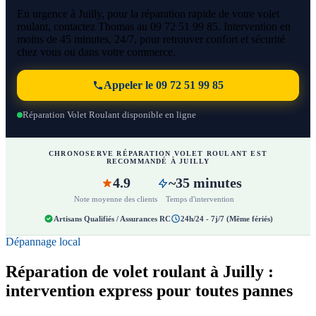
En urgence à Juilly, pour la réparation rapide de votre volet
roulant, contactez Thomas au 09 72 51 99 85. Intervention en
moins de 45 minutes, 24/7, pour retrouver confort et sécurité
chez vous ou dans votre commerce.
Appeler le 09 72 51 99 85
Réparation Volet Roulant disponible en ligne
CHRONOSERVE RÉPARATION VOLET ROULANT EST
RECOMMANDÉ À JUILLY
4.9
~35 minutes
Note moyenne des clients
Temps d'intervention
Artisans Qualifiés / Assurances RC
24h/24 - 7j/7 (Même fériés)
Dépannage local
Réparation de volet roulant à Juilly :
intervention express pour toutes pannes