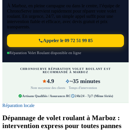
À Marboz, en pleine campagne ou dans le centre, l’équipe de
ChronoServe intervient rapidement pour réparer votre volet
roulant. En urgence, 24/7, un simple appel suffit pour une
intervention fiable et efficace, avec devis gratuit et prix
transparents.
Appeler le 09 72 51 99 85
Réparation Volet Roulant disponible en ligne
CHRONOSERVE RÉPARATION VOLET ROULANT EST
RECOMMANDÉ À MARBOZ
4.9
~35 minutes
Note moyenne des clients
Temps d'intervention
Artisans Qualifiés / Assurances RC
24h/24 - 7j/7 (Même fériés)
Réparation locale
Dépannage de volet roulant à Marboz :
intervention express pour toutes pannes