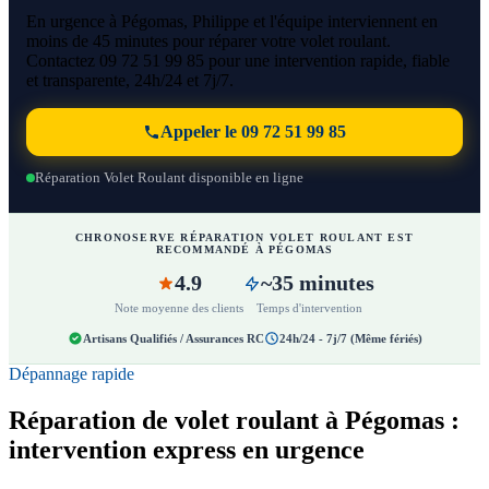
En urgence à Pégomas, Philippe et l'équipe interviennent en
moins de 45 minutes pour réparer votre volet roulant.
Contactez 09 72 51 99 85 pour une intervention rapide, fiable
et transparente, 24h/24 et 7j/7.
Appeler le 09 72 51 99 85
Réparation Volet Roulant disponible en ligne
CHRONOSERVE RÉPARATION VOLET ROULANT EST
RECOMMANDÉ À PÉGOMAS
4.9
~35 minutes
Note moyenne des clients
Temps d'intervention
Artisans Qualifiés / Assurances RC
24h/24 - 7j/7 (Même fériés)
Dépannage rapide
Réparation de volet roulant à Pégomas :
intervention express en urgence